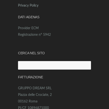
Privacy Policy
DATI AGENAS
Provider ECM
Registrazione n° 5942
CERCA NEL SITO
Ricerca
per:
FATTURAZIONE
GRUPPO DREAM SRL
Piazza delle Crociate, 2
00162 Roma
PI/CF 10896871000