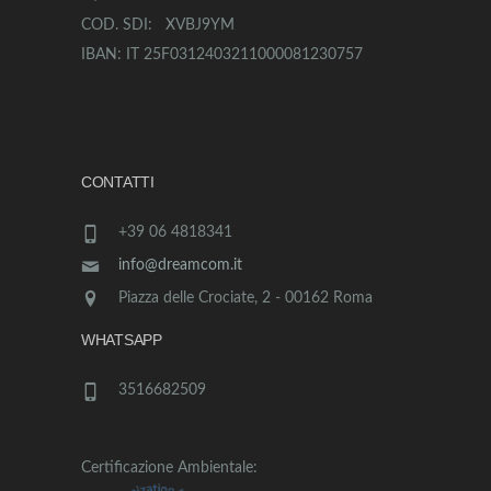
COD. SDI: XVBJ9YM
IBAN: IT 25F0312403211000081230757
CONTATTI
+39 06 4818341
info@dreamcom.it
Piazza delle Crociate, 2 - 00162 Roma
WHATSAPP
3516682509
Certificazione Ambientale: