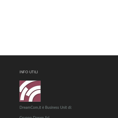
INFO UTILI
DreamCom,it è Business Unit di: