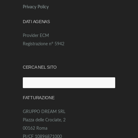
Privacy Policy
DATI AGENAS
Provider ECM
Registrazione n° 5942
CERCA NEL SITO
Ricerca
per:
FATTURAZIONE
GRUPPO DREAM SRL
Piazza delle Crociate, 2
00162 Roma
PI/CF 10896871000