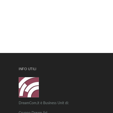
INFO UTILI
DreamCom,it è Business Unit di: