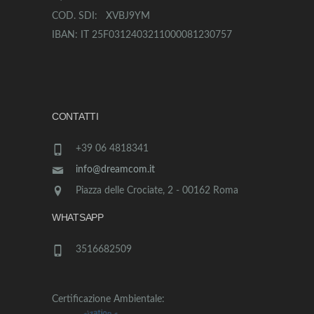
COD. SDI: XVBJ9YM
IBAN: IT 25F0312403211000081230757
CONTATTI
+39 06 4818341
info@dreamcom.it
Piazza delle Crociate, 2 - 00162 Roma
WHATSAPP
3516682509
Certificazione Ambientale: