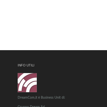
INFO UTILI
DreamCom,it è Business Unit di: