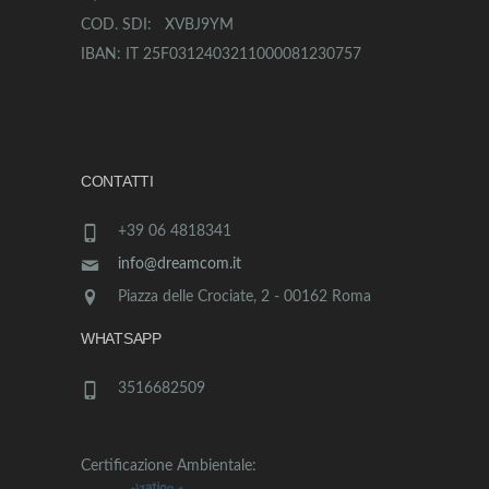
COD. SDI: XVBJ9YM
IBAN: IT 25F0312403211000081230757
CONTATTI
+39 06 4818341
info@dreamcom.it
Piazza delle Crociate, 2 - 00162 Roma
WHATSAPP
3516682509
Certificazione Ambientale: