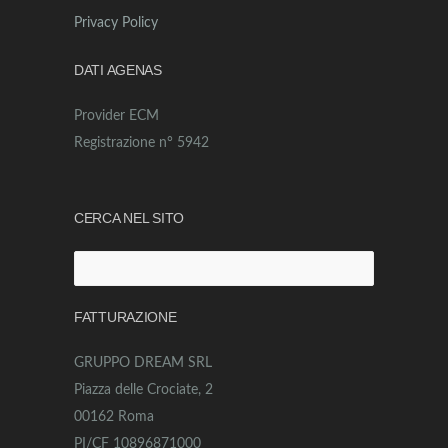
Privacy Policy
DATI AGENAS
Provider ECM
Registrazione n° 5942
CERCA NEL SITO
Ricerca
per:
FATTURAZIONE
GRUPPO DREAM SRL
Piazza delle Crociate, 2
00162 Roma
PI/CF 10896871000