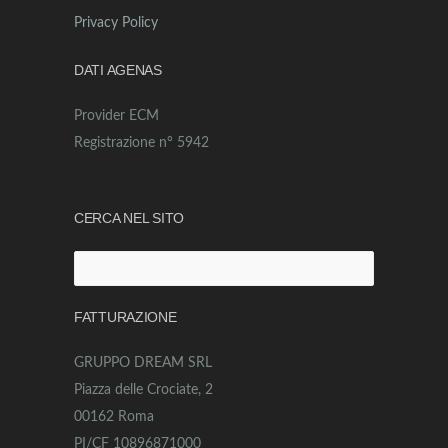
Privacy Policy
DATI AGENAS
Provider ECM
Registrazione n° 5942
CERCA NEL SITO
Ricerca
per:
FATTURAZIONE
GRUPPO DREAM SRL
Piazza delle Crociate, 2
00162 Roma
PI/CF 10896871000