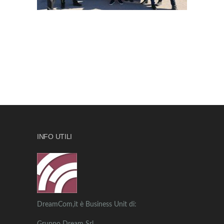
INFO UTILI
DreamCom,it è Business Unit di: