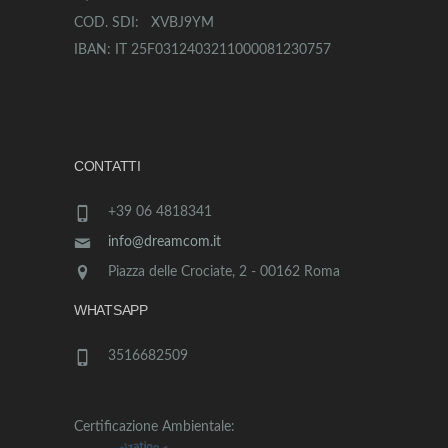
COD. SDI: XVBJ9YM
IBAN: IT 25F0312403211000081230757
CONTATTI
+39 06 4818341
info@dreamcom.it
Piazza delle Crociate, 2 - 00162 Roma
WHATSAPP
3516682509
Certificazione Ambientale: