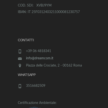
COD. SDI: XVBJ9YM
IBAN: IT 25F0312403211000081230757
CONTATTI
+39 06 4818341
info@dreamcom.it
Piazza delle Crociate, 2 - 00162 Roma
WHATSAPP
3516682509
Certificazione Ambientale: