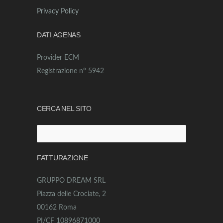
Privacy Policy
DATI AGENAS
Provider ECM
Registrazione n° 5942
CERCA NEL SITO
Ricerca
per:
FATTURAZIONE
GRUPPO DREAM SRL
Piazza delle Crociate, 2
00162 Roma
PI/CF 10896871000