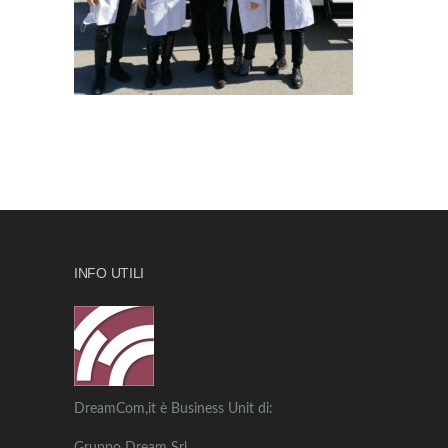
INFO UTILI
DreamCom,it è Business Unit di: