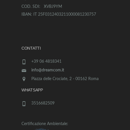
COD. SDI: XVBJ9YM
IBAN: IT 25F0312403211000081230757
CONTATTI
+39 06 4818341
info@dreamcom.it
Piazza delle Crociate, 2 - 00162 Roma
WHATSAPP
3516682509
Certificazione Ambientale: