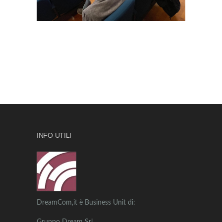
INFO UTILI
DreamCom,it è Business Unit di: