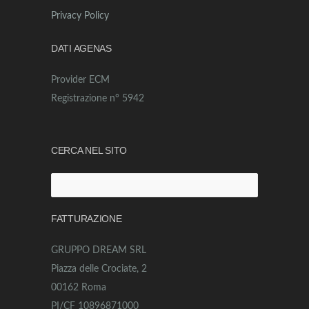
Privacy Policy
DATI AGENAS
Provider ECM
Registrazione n° 5942
CERCA NEL SITO
Ricerca
per:
FATTURAZIONE
GRUPPO DREAM SRL
Piazza delle Crociate, 2
00162 Roma
PI/CF 10896871000