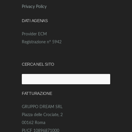
Privacy Policy
DATI AGENAS
Provider ECM
Registrazione n° 5942
CERCA NEL SITO
Ricerca
per:
FATTURAZIONE
GRUPPO DREAM SRL
Piazza delle Crociate, 2
00162 Roma
PI/CF 10896871000