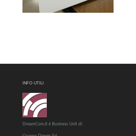
INFO UTILI
DreamCom,it è Business Unit di: