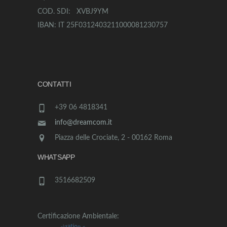
COD. SDI: XVBJ9YM
IBAN: IT 25F0312403211000081230757
CONTATTI
+39 06 4818341
info@dreamcom.it
Piazza delle Crociate, 2 - 00162 Roma
WHATSAPP
3516682509
Certificazione Ambientale: