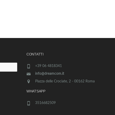
CONTATTI
+39 06 4818341
info@dreamcom.it
Piazza delle Crociate, 2 - 00162 Roma
WHATSAPP
3516682509