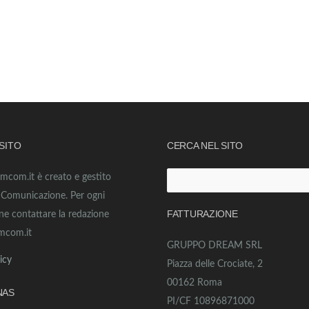
 SITO
CERCA NEL SITO
amcom.it è creato e gestito
Ricerca
o Comunicazione. Per ogni
per:
FATTURAZIONE
ne contattare la redazione
mcom.it
GRUPPO DREAM SRL
icy
Piazza delle Crociate, 2
00162 Roma
NAS
PI/CF 10896871000