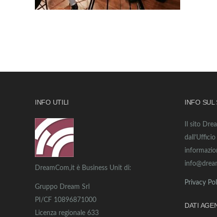
INFO UTILI
INFO SUL
Il sito Dre
dall’Uffici
informazio
info@drea
DreamCom,it è Business Unit di:
Privacy Pol
Gruppo Dream Srl
PI/CF 10896871000
DATI AGE
Licenza regionale 633