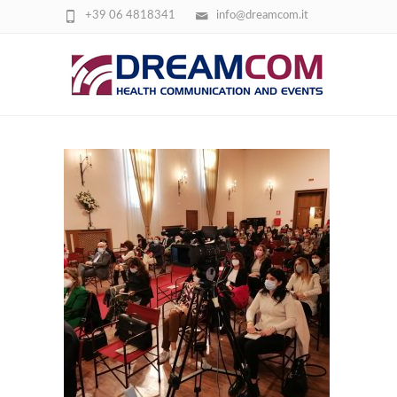
+39 06 4818341
info@dreamcom.it
3