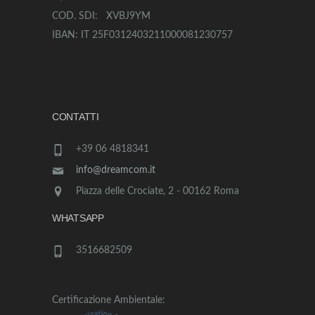
COD. SDI: XVBJ9YM
IBAN: IT 25F0312403211000081230757
CONTATTI
+39 06 4818341
info@dreamcom.it
Piazza delle Crociate, 2 - 00162 Roma
WHATSAPP
3516682509
Certificazione Ambientale: