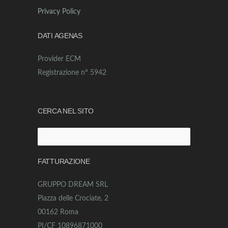
Privacy Policy
DATI AGENAS
Provider ECM
Registrazione n° 5942
CERCA NEL SITO
Ricerca
per:
FATTURAZIONE
GRUPPO DREAM SRL
Piazza delle Crociate, 2
00162 Roma
PI/CF 10896871000