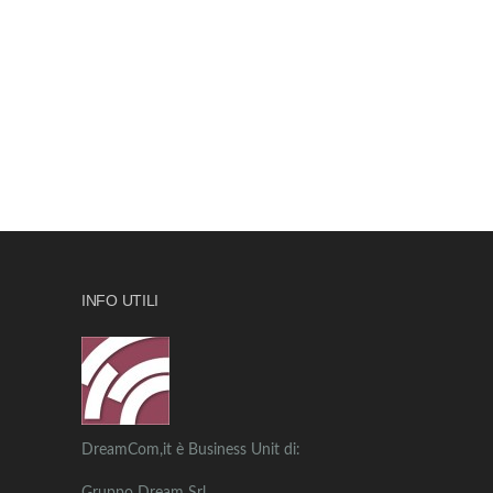
INFO UTILI
DreamCom,it è Business Unit di: