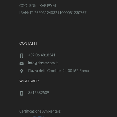
COD. SDI: XVBJ9YM
IBAN: IT 25F0312403211000081230757
CONTATTI
+39 06 4818341
info@dreamcom.it
Piazza delle Crociate, 2 - 00162 Roma
WHATSAPP
3516682509
Certificazione Ambientale: