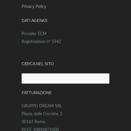
Privacy Policy
DATI AGENAS
Provider ECM
Registrazione n° 5942
CERCA NEL SITO
Ricerca
per:
FATTURAZIONE
GRUPPO DREAM SRL
Piazza delle Crociate, 2
00162 Roma
PI/CF 10896871000