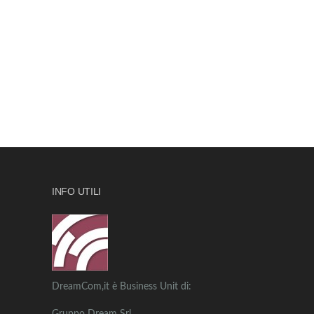
INFO UTILI
DreamCom,it è Business Unit di: