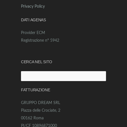
Privacy Policy
DATI AGENAS
Provider ECM
Registrazione n° 5942
CERCA NEL SITO
Ricerca
per:
FATTURAZIONE
GRUPPO DREAM SRL
Piazza delle Crociate, 2
00162 Roma
PI/CF 10896871000