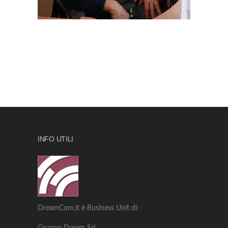
INFO UTILI
DreamCom,it è Business Unit di: