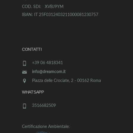
COD. SDI: XVBJ9YM
IBAN: IT 25F0312403211000081230757
CONTATTI
+39 06 4818341
info@dreamcom.it
Piazza delle Crociate, 2 - 00162 Roma
WHATSAPP
3516682509
Certificazione Ambientale: