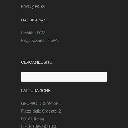
Privacy Policy
DATI AGENAS
Provider ECM
Registrazione n° 5942
CERCA NEL SITO
Ricerca
per:
FATTURAZIONE
GRUPPO DREAM SRL
Piazza delle Crociate, 2
00162 Roma
PI/CF 10896871000