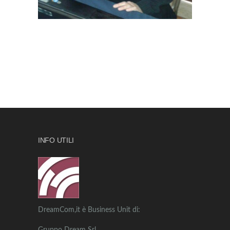
INFO UTILI
DreamCom,it è Business Unit di: