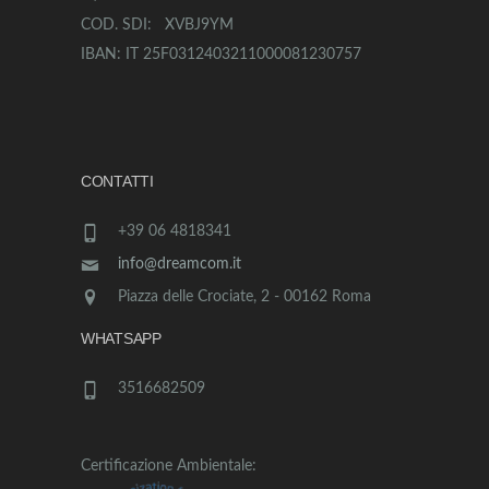
COD. SDI: XVBJ9YM
IBAN: IT 25F0312403211000081230757
CONTATTI
+39 06 4818341
info@dreamcom.it
Piazza delle Crociate, 2 - 00162 Roma
WHATSAPP
3516682509
Certificazione Ambientale: