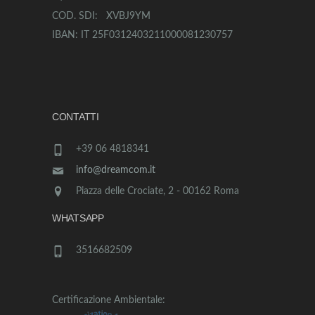
COD. SDI: XVBJ9YM
IBAN: IT 25F0312403211000081230757
CONTATTI
+39 06 4818341
info@dreamcom.it
Piazza delle Crociate, 2 - 00162 Roma
WHATSAPP
3516682509
Certificazione Ambientale: