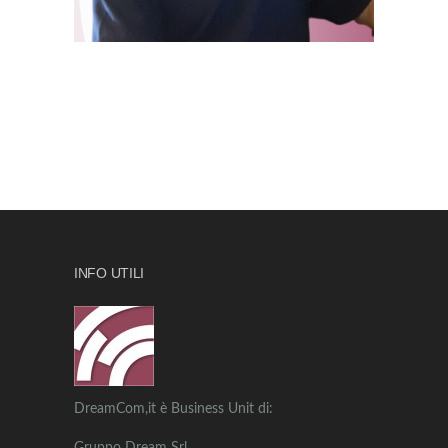
INFO UTILI
DreamCom,it è Business Unit di: