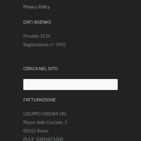
Privacy Policy
DATI AGENAS
Provider ECM
Registrazione n° 5942
CERCA NEL SITO
Ricerca
per:
FATTURAZIONE
GRUPPO DREAM SRL
Piazza delle Crociate, 2
00162 Roma
PI/CF 10896871000