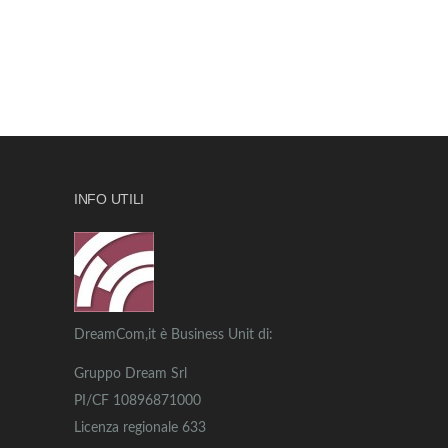
INFO UTILI
DreamCom,it è Business Unit di:
Gruppo Dream Srl
PI/CF 10896871000
Licenza regionale 633