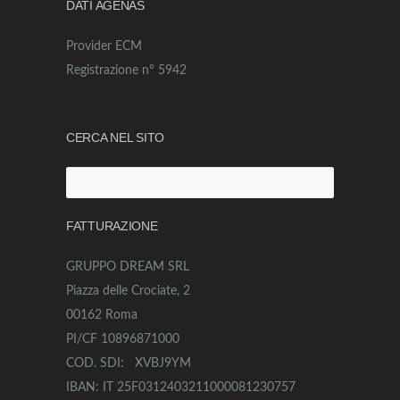
DATI AGENAS
Provider ECM
Registrazione n° 5942
CERCA NEL SITO
FATTURAZIONE
GRUPPO DREAM SRL
Piazza delle Crociate, 2
00162 Roma
PI/CF 10896871000
COD. SDI: XVBJ9YM
IBAN: IT 25F0312403211000081230757