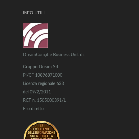
INFO UTILI
DreamCom,it è Business Unit di:
Gruppo Dream Srl
PI/CF 10896871000
Licenza regionale 633
del 09/2/2011
RCT n. 1505000391/L
Filo diretto