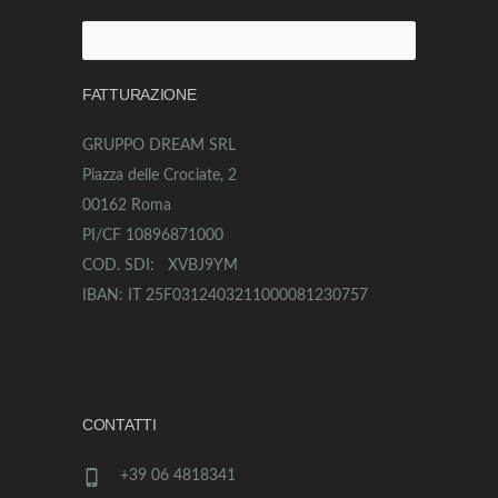
Ricerca
per:
FATTURAZIONE
GRUPPO DREAM SRL
Piazza delle Crociate, 2
00162 Roma
PI/CF 10896871000
COD. SDI: XVBJ9YM
IBAN: IT 25F0312403211000081230757
CONTATTI
+39 06 4818341