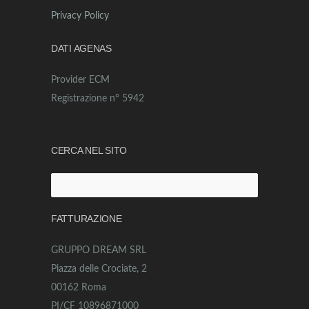
Privacy Policy
DATI AGENAS
Provider ECM
Registrazione n° 5942
CERCA NEL SITO
Ricerca
per:
FATTURAZIONE
GRUPPO DREAM SRL
Piazza delle Crociate, 2
00162 Roma
PI/CF 10896871000