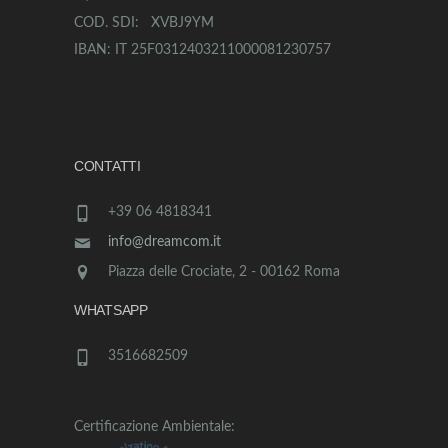
COD. SDI: XVBJ9YM
IBAN: IT 25F0312403211000081230757
CONTATTI
+39 06 4818341
info@dreamcom.it
Piazza delle Crociate, 2 - 00162 Roma
WHATSAPP
3516682509
Certificazione Ambientale: