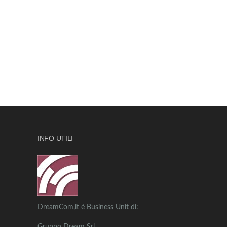
INFO UTILI
DreamCom,it è Business Unit di: