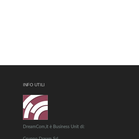
INFO UTILI
DreamCom,it è Business Unit di: