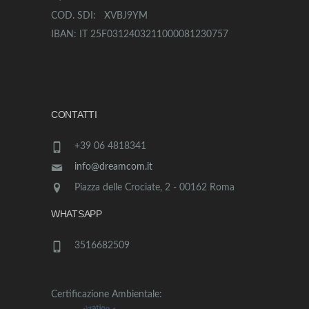
COD. SDI: XVBJ9YM
IBAN: IT 25F0312403211000081230757
CONTATTI
+39 06 4818341
info@dreamcom.it
Piazza delle Crociate, 2 - 00162 Roma
WHATSAPP
3516682509
Certificazione Ambientale: