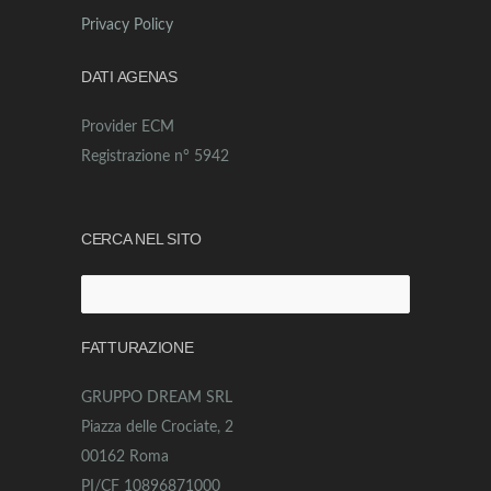
Privacy Policy
DATI AGENAS
Provider ECM
Registrazione n° 5942
CERCA NEL SITO
Ricerca
per:
FATTURAZIONE
GRUPPO DREAM SRL
Piazza delle Crociate, 2
00162 Roma
PI/CF 10896871000