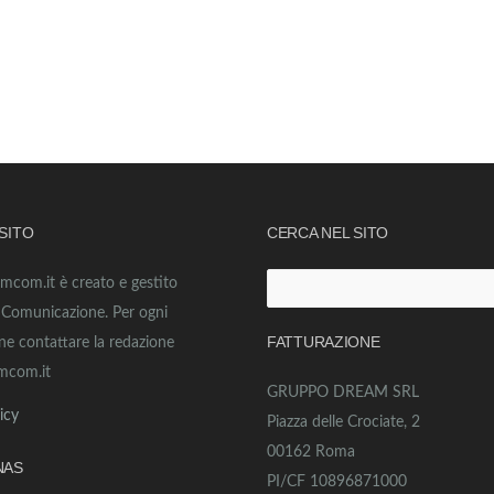
 SITO
CERCA NEL SITO
amcom.it è creato e gestito
Ricerca
o Comunicazione. Per ogni
per:
FATTURAZIONE
ne contattare la redazione
mcom.it
GRUPPO DREAM SRL
icy
Piazza delle Crociate, 2
00162 Roma
NAS
PI/CF 10896871000