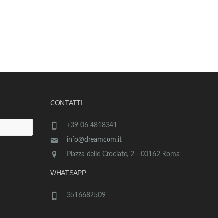
CONTATTI
+39 06 4818341
info@dreamcom.it
Piazza delle Crociate, 2 - 00162 Roma
WHATSAPP
3516682509