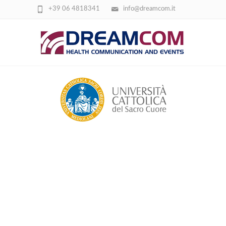
+39 06 4818341
info@dreamcom.it