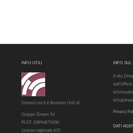
INFO UTILI
INFO SUL
Il sito Dre
dall’Uffici
informazio
info@drea
DreamCom,it è Business Unit di:
Privacy Pol
Gruppo Dream Srl
PI/CF 10896871000
DATI AGE
Licenza regionale 633