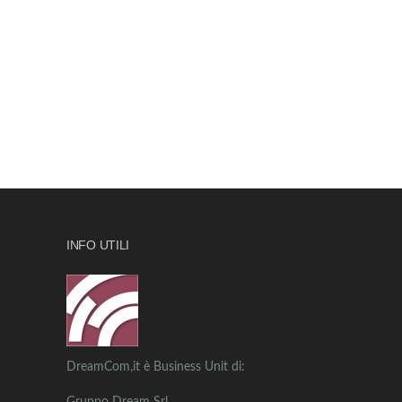
INFO UTILI
DreamCom,it è Business Unit di: