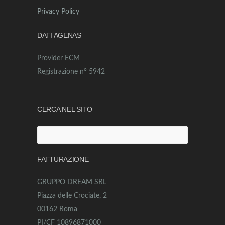
Privacy Policy
DATI AGENAS
Provider ECM
Registrazione n° 5942
CERCA NEL SITO
Ricerca
per:
FATTURAZIONE
GRUPPO DREAM SRL
Piazza delle Crociate, 2
00162 Roma
PI/CF 10896871000