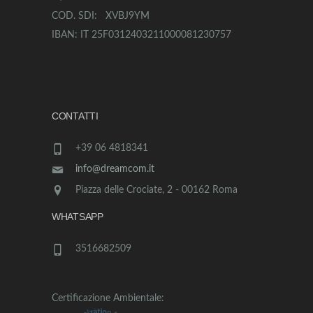
COD. SDI: XVBJ9YM
IBAN: IT 25F0312403211000081230757
CONTATTI
+39 06 4818341
info@dreamcom.it
Piazza delle Crociate, 2 - 00162 Roma
WHATSAPP
3516682509
Certificazione Ambientale: