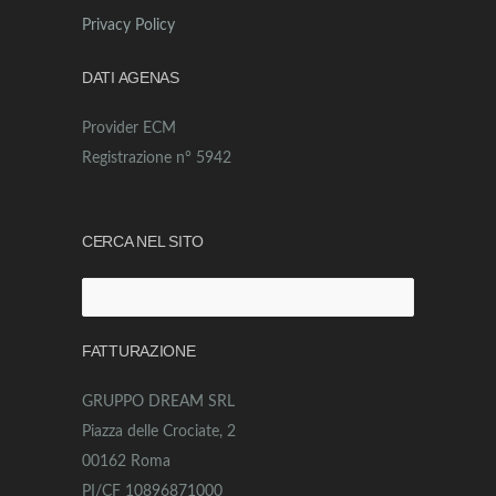
Privacy Policy
DATI AGENAS
Provider ECM
Registrazione n° 5942
CERCA NEL SITO
Ricerca
per:
FATTURAZIONE
GRUPPO DREAM SRL
Piazza delle Crociate, 2
00162 Roma
PI/CF 10896871000