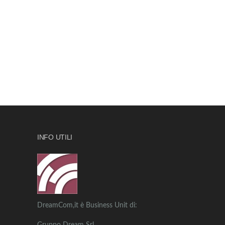
INFO UTILI
DreamCom,it è Business Unit di: