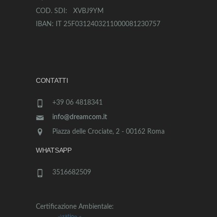
COD. SDI: XVBJ9YM
IBAN: IT 25F0312403211000081230757
CONTATTI
+39 06 4818341
info@dreamcom.it
Piazza delle Crociate, 2 - 00162 Roma
WHATSAPP
3516682509
Certificazione Ambientale: