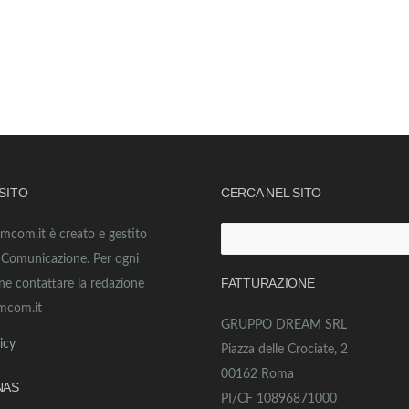
 SITO
CERCA NEL SITO
amcom.it è creato e gestito
Ricerca
o Comunicazione. Per ogni
per:
FATTURAZIONE
ne contattare la redazione
mcom.it
GRUPPO DREAM SRL
icy
Piazza delle Crociate, 2
00162 Roma
NAS
PI/CF 10896871000