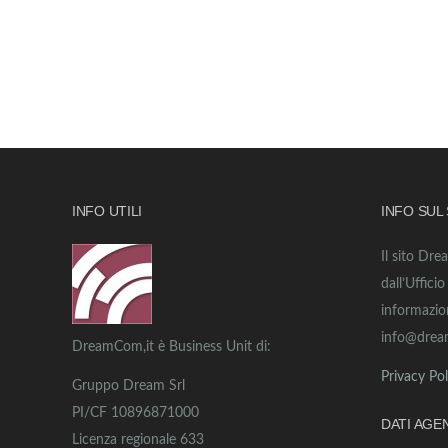
INFO UTILI
INFO SUL
Il sito Dre
dall’Uffici
informazio
info@drea
DreamCom,it è Business Unit di:
Privacy Pol
Gruppo Dream Srl
PI/CF 10896871000
DATI AGE
Licenza regionale 633