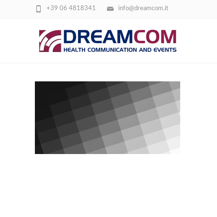
+39 06 4818341
info@dreamcom.it
SFONDO SCACCHI