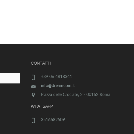
CONTATTI
+39 06 4818341
info@dreamcom.it
Piazza delle Crociate, 2 - 00162 Roma
WHATSAPP
3516682509