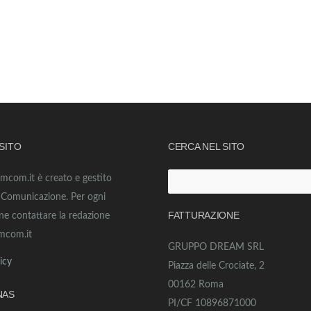
 SITO
CERCA NEL SITO
amcom.it è creato e gestito
Ricerca
o Comunicazione. Per ogni
per:
FATTURAZIONE
ne contattare la redazione
mcom.it
GRUPPO DREAM SRL
icy
Piazza delle Crociate, 2
00162 Roma
NAS
PI/CF 10896871000