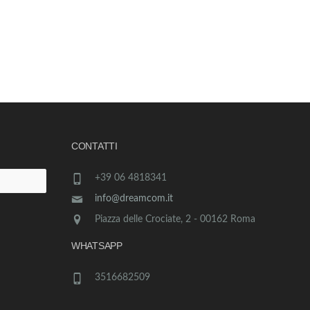
CONTATTI
+39 06 4818341
info@dreamcom.it
Piazza delle Crociate, 2 - 00162 Roma
WHATSAPP
3516682509