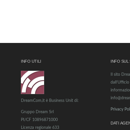
INFO UTILI
INFO SUL
Il sito Dre
dall’Uffici
informazio
info@drea
DreamCom,it è Business Unit di:
Privacy Pol
Gruppo Dream Srl
PI/CF 10896871000
DATI AGE
Licenza regionale 633