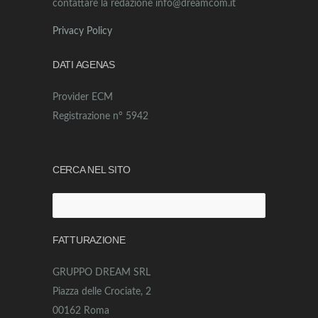
contattare la redazione info@dreamcom.it
Privacy Policy
DATI AGENAS
Provider ECM
Registrazione n° 5942
CERCA NEL SITO
Ricerca
per:
FATTURAZIONE
GRUPPO DREAM SRL
Piazza delle Crociate, 2
00162 Roma