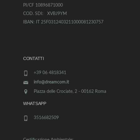
PI/CF 10896871000
COD. SDI: XVBJ9YM
IBAN: IT 25F0312403211000081230757
CONTATTI
+39 06 4818341
info@dreamcom.it
Piazza delle Crociate, 2 - 00162 Roma
WHATSAPP
3516682509