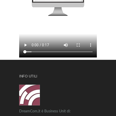
INFO UTILI
DreamCom,it è Business Unit di: