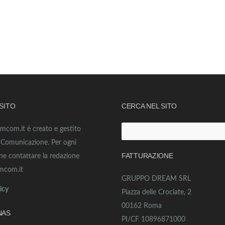
 SITO
CERCA NEL SITO
amcom.it è creato e gestito
Ricerca
o Comunicazione. Per ogni
per:
FATTURAZIONE
ne contattare la redazione
mcom.it
GRUPPO DREAM SRL
icy
Piazza delle Crociate, 2
00162 Roma
NAS
PI/CF 10896871000