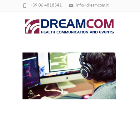
+39 06 4818341
info@dreamcom.it
PC