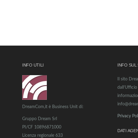
INFO UTILI
INFO SUL
Il sito Dre
dall’Uffici
informazio
info@drea
DreamCom,it è Business Unit di:
Privacy Pol
Gruppo Dream Srl
PI/CF 10896871000
DATI AGE
Licenza regionale 633