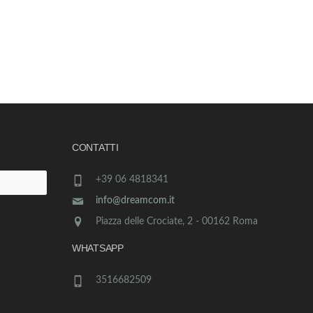
CONTATTI
+39 06 4818341
info@dreamcom.it
Piazza delle Crociate, 2 - 00162 Roma
WHATSAPP
3516682509