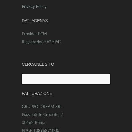
Privacy Policy
DATI AGENAS
Provider ECM
Registrazione n° 5942
CERCA NEL SITO
Ricerca
per:
FATTURAZIONE
GRUPPO DREAM SRL
Piazza delle Crociate, 2
00162 Roma
PI/CF 10896871000