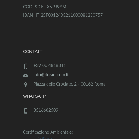
COD. SDI: XVBJ9YM
IBAN: IT 25F0312403211000081230757
CONTATTI
+39 06 4818341
info@dreamcom.it
Piazza delle Crociate, 2 - 00162 Roma
WHATSAPP
3516682509
Certificazione Ambientale: