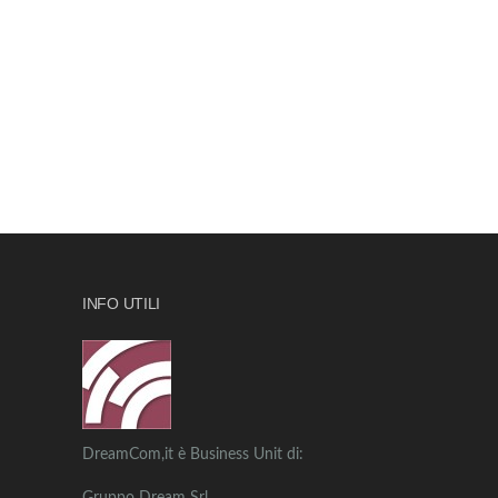
INFO UTILI
DreamCom,it è Business Unit di: