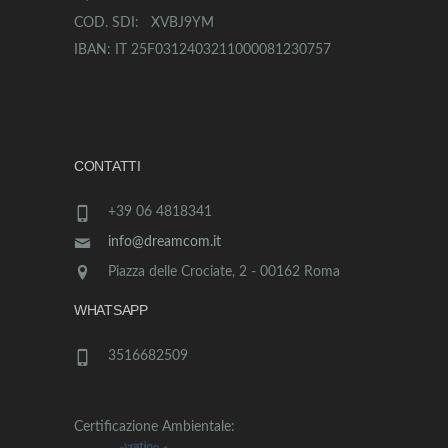
COD. SDI: XVBJ9YM
IBAN: IT 25F0312403211000081230757
CONTATTI
+39 06 4818341
info@dreamcom.it
Piazza delle Crociate, 2 - 00162 Roma
WHATSAPP
3516682509
Certificazione Ambientale: