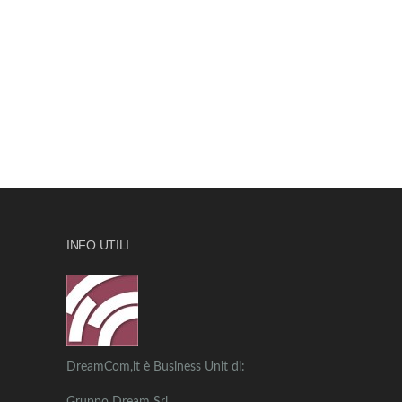
INFO UTILI
DreamCom,it è Business Unit di: