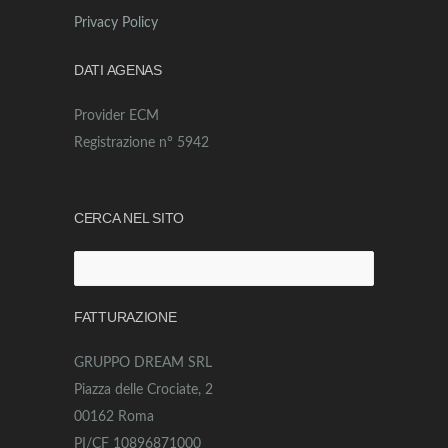
Privacy Policy
DATI AGENAS
Provider ECM
Registrazione n° 5942
CERCA NEL SITO
Ricerca
per:
FATTURAZIONE
GRUPPO DREAM SRL
Piazza delle Crociate, 2
00162 Roma
PI/CF 10896871000