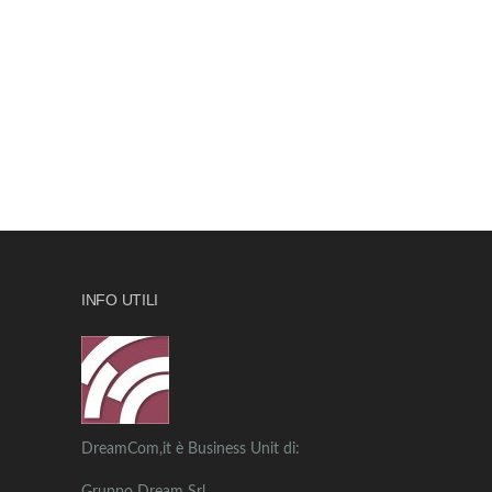
INFO UTILI
DreamCom,it è Business Unit di: