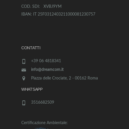
COD. SDI: XVBJ9YM
IBAN: IT 25F0312403211000081230757
CONTATTI
+39 06 4818341
info@dreamcom.it
Piazza delle Crociate, 2 - 00162 Roma
WHATSAPP
3516682509
Certificazione Ambientale: