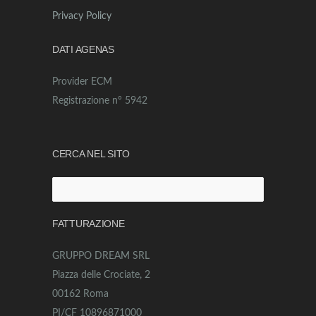
Privacy Policy
DATI AGENAS
Provider ECM
Registrazione n° 5942
CERCA NEL SITO
Ricerca
per:
FATTURAZIONE
GRUPPO DREAM SRL
Piazza delle Crociate, 2
00162 Roma
PI/CF 10896871000