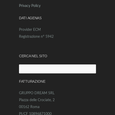
Privacy Policy
DATI AGENAS
Provider ECM
Registrazione n° 5942
CERCA NEL SITO
Ricerca
per:
FATTURAZIONE
GRUPPO DREAM SRL
Piazza delle Crociate, 2
00162 Roma
PI/CF 10896871000