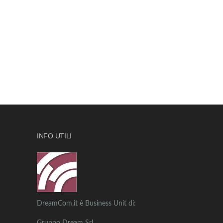
INFO UTILI
DreamCom,it è Business Unit di: