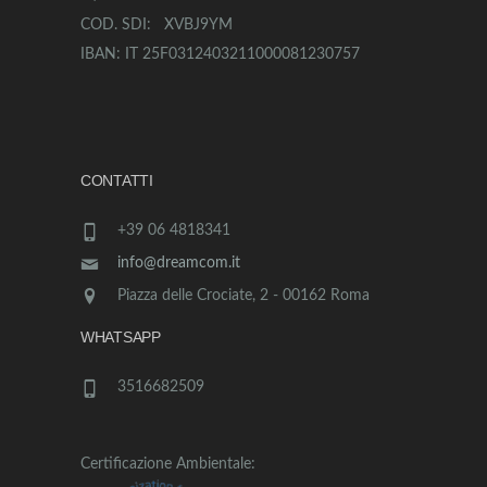
COD. SDI: XVBJ9YM
IBAN: IT 25F0312403211000081230757
CONTATTI
+39 06 4818341
info@dreamcom.it
Piazza delle Crociate, 2 - 00162 Roma
WHATSAPP
3516682509
Certificazione Ambientale: