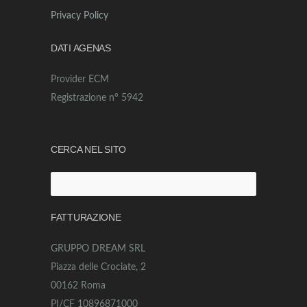
Privacy Policy
DATI AGENAS
Provider ECM
Registrazione n° 5942
CERCA NEL SITO
Ricerca
per:
FATTURAZIONE
GRUPPO DREAM SRL
Piazza delle Crociate, 2
00162 Roma
PI/CF 10896871000