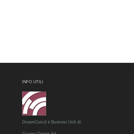
INFO UTILI
DreamCom,it è Business Unit di: