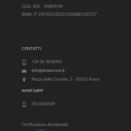
COD. SDI: XVBJ9YM
IBAN: IT 25F0312403211000081230757
CONTATTI
+39 06 4818341
info@dreamcom.it
Piazza delle Crociate, 2 - 00162 Roma
WHATSAPP
3516682509
Certificazione Ambientale: