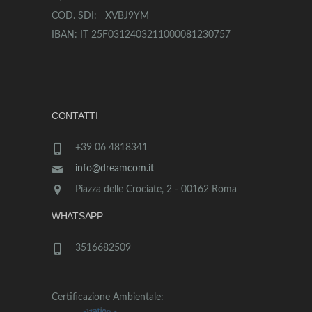
COD. SDI: XVBJ9YM
IBAN: IT 25F0312403211000081230757
CONTATTI
+39 06 4818341
info@dreamcom.it
Piazza delle Crociate, 2 - 00162 Roma
WHATSAPP
3516682509
Certificazione Ambientale: