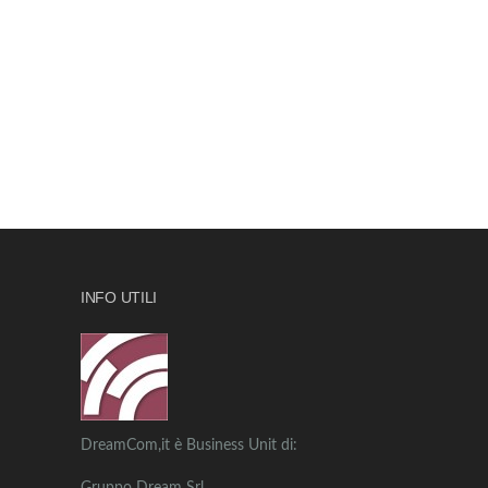
INFO UTILI
DreamCom,it è Business Unit di: