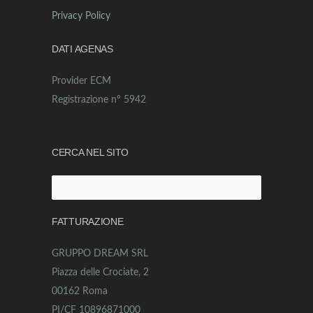
Privacy Policy
DATI AGENAS
Provider ECM
Registrazione n° 5942
CERCA NEL SITO
Ricerca
per:
FATTURAZIONE
GRUPPO DREAM SRL
Piazza delle Crociate, 2
00162 Roma
PI/CF 10896871000