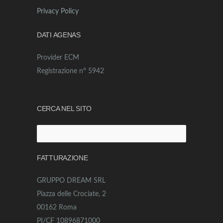
Privacy Policy
DATI AGENAS
Provider ECM
Registrazione n° 5942
CERCA NEL SITO
Ricerca
per:
FATTURAZIONE
GRUPPO DREAM SRL
Piazza delle Crociate, 2
00162 Roma
PI/CF 10896871000