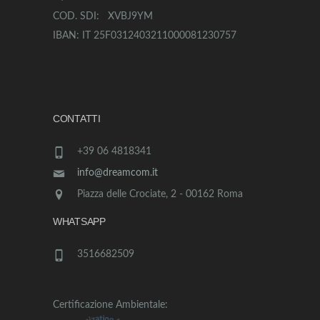
COD. SDI: XVBJ9YM
IBAN: IT 25F0312403211000081230757
CONTATTI
+39 06 4818341
info@dreamcom.it
Piazza delle Crociate, 2 - 00162 Roma
WHATSAPP
3516682509
Certificazione Ambientale: