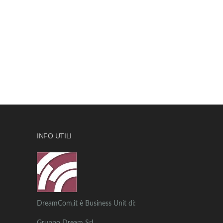
INFO UTILI
DreamCom,it è Business Unit di: