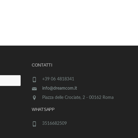
CONTATTI
+39 06 4818341
info@dreamcom.it
Piazza delle Crociate, 2 - 00162 Roma
WHATSAPP
3516682509