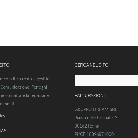
 SITO
CERCA NEL SITO
amcom.it è creato e gestito
Ricerca
o Comunicazione. Per ogni
per:
FATTURAZIONE
ne contattare la redazione
mcom.it
GRUPPO DREAM SRL
icy
Piazza delle Crociate, 2
00162 Roma
NAS
PI/CF 10896871000