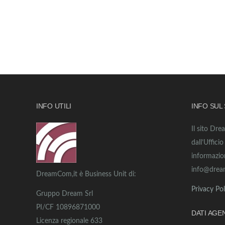
INFO UTILI
INFO SUL
Il sito Dre
dall’Uffici
informazio
info@drea
DreamCom,it è Business Unit di:
Privacy Pol
Gruppo Dream Srl
PI/CF 10896871000
DATI AGE
Licenza regionale 633