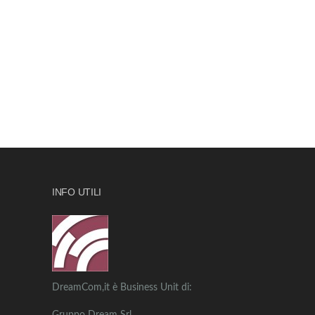
INFO UTILI
DreamCom,it è Business Unit di: