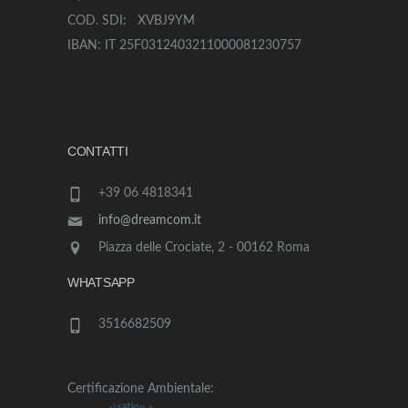
COD. SDI: XVBJ9YM
IBAN: IT 25F0312403211000081230757
CONTATTI
+39 06 4818341
info@dreamcom.it
Piazza delle Crociate, 2 - 00162 Roma
WHATSAPP
3516682509
Certificazione Ambientale: