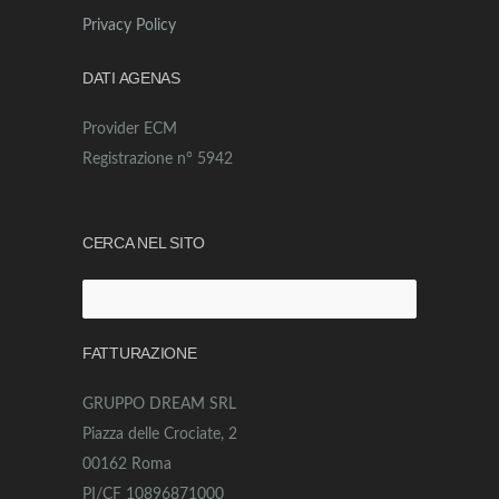
Privacy Policy
DATI AGENAS
Provider ECM
Registrazione n° 5942
CERCA NEL SITO
Ricerca
per:
FATTURAZIONE
GRUPPO DREAM SRL
Piazza delle Crociate, 2
00162 Roma
PI/CF 10896871000