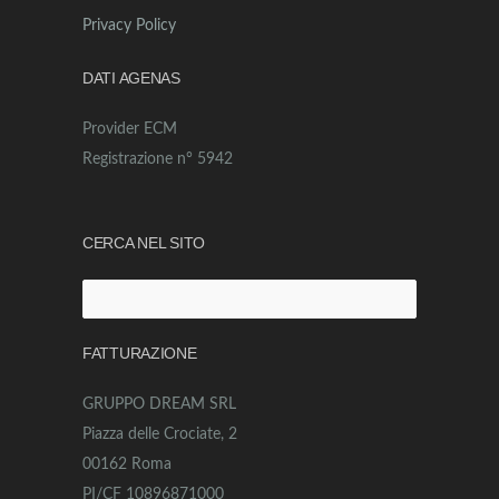
Privacy Policy
DATI AGENAS
Provider ECM
Registrazione n° 5942
CERCA NEL SITO
Ricerca
per:
FATTURAZIONE
GRUPPO DREAM SRL
Piazza delle Crociate, 2
00162 Roma
PI/CF 10896871000