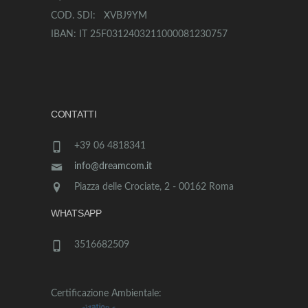
COD. SDI: XVBJ9YM
IBAN: IT 25F0312403211000081230757
CONTATTI
+39 06 4818341
info@dreamcom.it
Piazza delle Crociate, 2 - 00162 Roma
WHATSAPP
3516682509
Certificazione Ambientale: