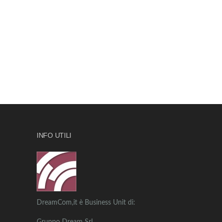
INFO UTILI
DreamCom,it è Business Unit di: