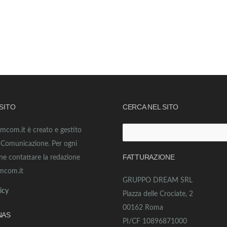
 SITO
CERCA NEL SITO
amcom.it è creato e gestito
Ricerca
o Comunicazione. Per ogni
per:
FATTURAZIONE
ne contattare la redazione
mcom.it
GRUPPO DREAM SRL
icy
Piazza delle Crociate, 2
00162 Roma
NAS
PI/CF 10896871000