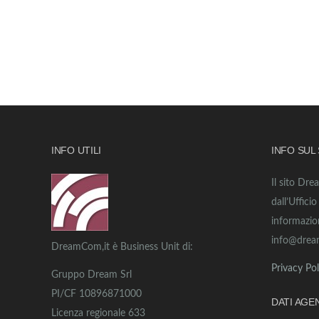
INFO UTILI
INFO SUL
Il sito Dre
dall’Uffici
informazio
info@drea
DreamCom,it è Business Unit di:
Privacy Pol
Gruppo Dream Srl
PI/CF 10896871000
DATI AGE
Licenza regionale 633