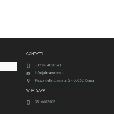
CONTATTI
+39 06 4818341
info@dreamcom.it
Piazza delle Crociate, 2 - 00162 Roma
WHATSAPP
3516682509