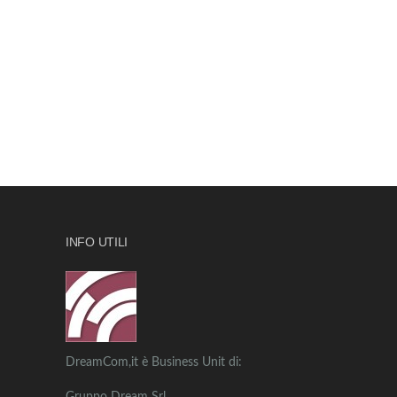
INFO UTILI
DreamCom,it è Business Unit di: