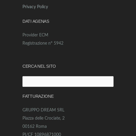
Privacy Policy
DATI AGENAS
Provider ECM
Registrazione n° 5942
CERCA NEL SITO
Ricerca
per:
FATTURAZIONE
GRUPPO DREAM SRL
Piazza delle Crociate, 2
00162 Roma
PI/CF 10896871000