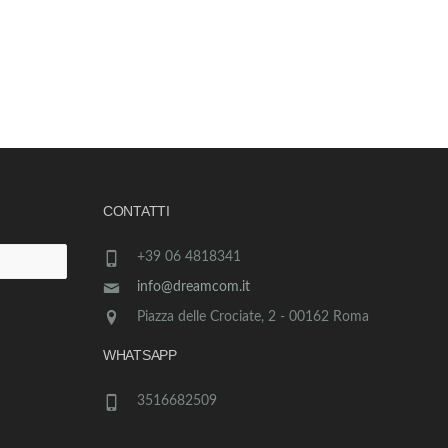
CONTATTI
+39 06 4818341
info@dreamcom.it
Piazza delle Crociate, 2 - 00162 Roma
WHATSAPP
3516682509