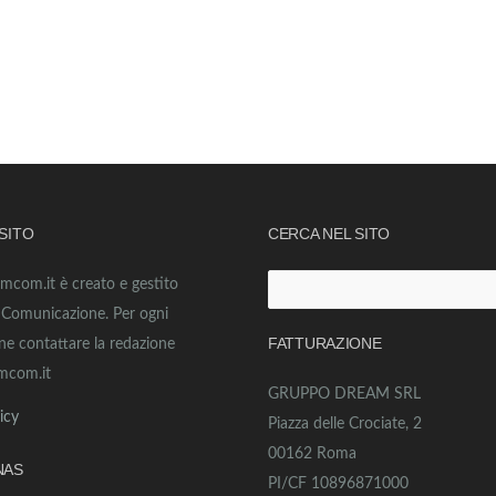
 SITO
CERCA NEL SITO
amcom.it è creato e gestito
Ricerca
o Comunicazione. Per ogni
per:
FATTURAZIONE
ne contattare la redazione
mcom.it
GRUPPO DREAM SRL
icy
Piazza delle Crociate, 2
00162 Roma
NAS
PI/CF 10896871000