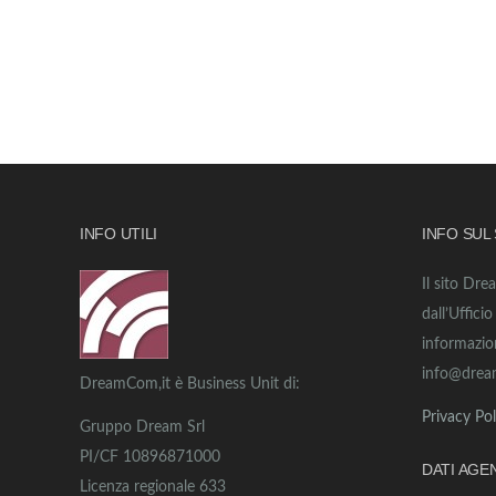
INFO UTILI
INFO SUL
Il sito Dre
dall’Uffici
informazio
info@drea
DreamCom,it è Business Unit di:
Privacy Pol
Gruppo Dream Srl
PI/CF 10896871000
DATI AGE
Licenza regionale 633