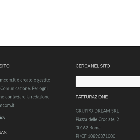
 SITO
CERCA NEL SITO
amcom.it è creato e gestito
Ricerca
o Comunicazione. Per ogni
per:
FATTURAZIONE
ne contattare la redazione
mcom.it
GRUPPO DREAM SRL
icy
Piazza delle Crociate, 2
00162 Roma
NAS
PI/CF 10896871000