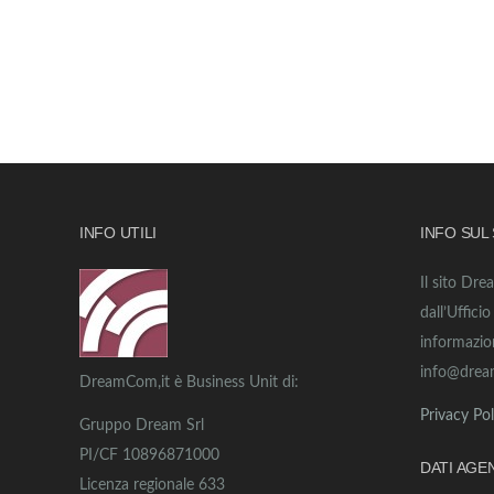
INFO UTILI
INFO SUL
Il sito Dre
dall’Uffici
informazio
info@drea
DreamCom,it è Business Unit di:
Privacy Pol
Gruppo Dream Srl
PI/CF 10896871000
DATI AGE
Licenza regionale 633