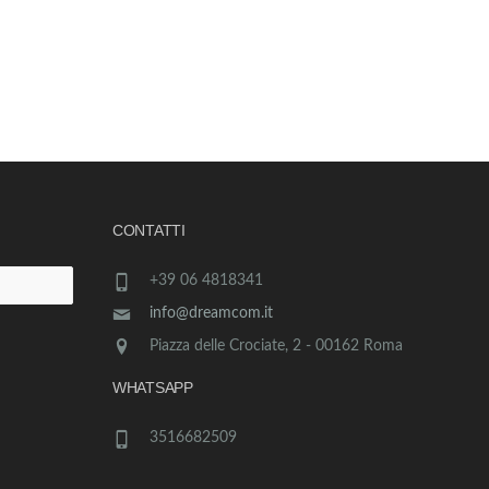
CONTATTI
+39 06 4818341
info@dreamcom.it
Piazza delle Crociate, 2 - 00162 Roma
WHATSAPP
3516682509