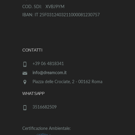
COD. SDI: XVBJ9YM
IBAN: IT 25F0312403211000081230757
CONTATTI
+39 06 4818341
info@dreamcom.it
Piazza delle Crociate, 2 - 00162 Roma
WHATSAPP
3516682509
Certificazione Ambientale: