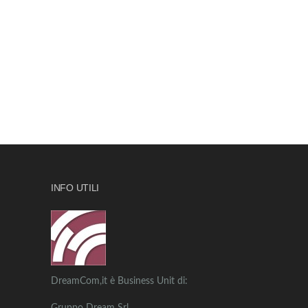
INFO UTILI
DreamCom,it è Business Unit di: