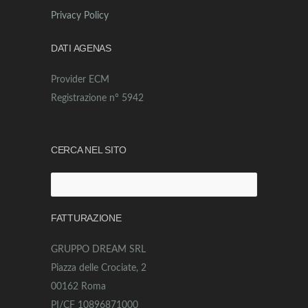
Privacy Policy
DATI AGENAS
Provider ECM
Registrazione n° 5942
CERCA NEL SITO
Ricerca
per:
FATTURAZIONE
GRUPPO DREAM SRL
Piazza delle Crociate, 2
00162 Roma
PI/CF 10896871000