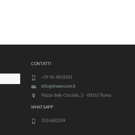
CONTATTI
+39 06 4818341
info@dreamcom.it
Piazza delle Crociate, 2 - 00162 Roma
WHATSAPP
3516682509