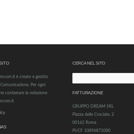
 SITO
CERCA NEL SITO
amcom.it è creato e gestito
Ricerca
o Comunicazione. Per ogni
per:
FATTURAZIONE
ne contattare la redazione
mcom.it
GRUPPO DREAM SRL
icy
Piazza delle Crociate, 2
00162 Roma
NAS
PI/CF 10896871000