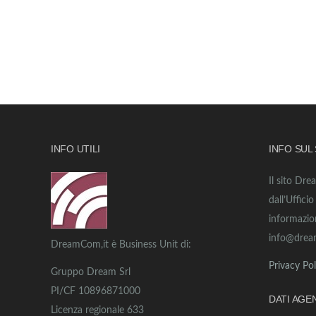
INFO UTILI
INFO SUL
Il sito Dre
dall’Uffici
informazio
info@drea
DreamCom,it è Business Unit di:
Privacy Pol
Gruppo Dream Srl
PI/CF 10896871000
DATI AGE
Licenza regionale 633