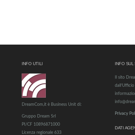
INFO UTILI
INFO SUL
Il sito Dre
dall’Uffici
informazio
info@drea
DreamCom,it è Business Unit di:
Privacy Pol
Gruppo Dream Srl
PI/CF 10896871000
DATI AGE
Licenza regionale 633