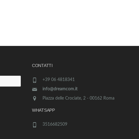
CONTATTI
+39 06 4818341
info@dreamcom.it
Piazza delle Crociate, 2 - 00162 Roma
WHATSAPP
3516682509