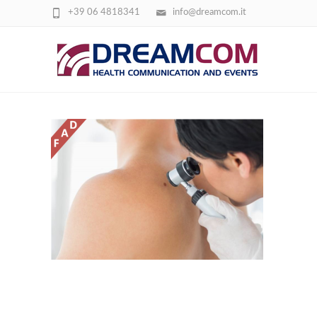
+39 06 4818341
info@dreamcom.it
DREAMC