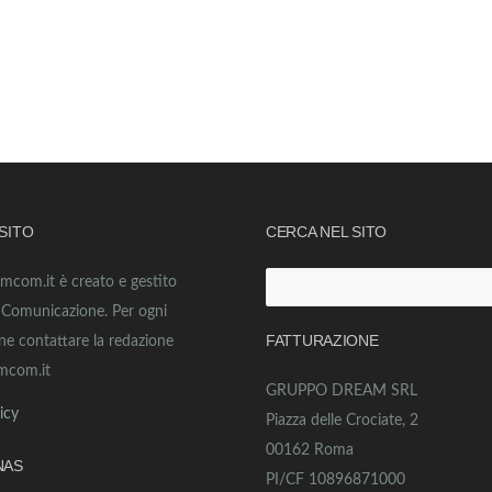
 SITO
CERCA NEL SITO
amcom.it è creato e gestito
Ricerca
o Comunicazione. Per ogni
per:
FATTURAZIONE
ne contattare la redazione
mcom.it
GRUPPO DREAM SRL
icy
Piazza delle Crociate, 2
00162 Roma
NAS
PI/CF 10896871000