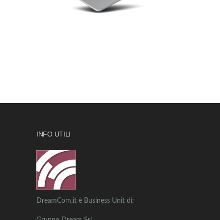
INFO UTILI
DreamCom,it è Business Unit di: