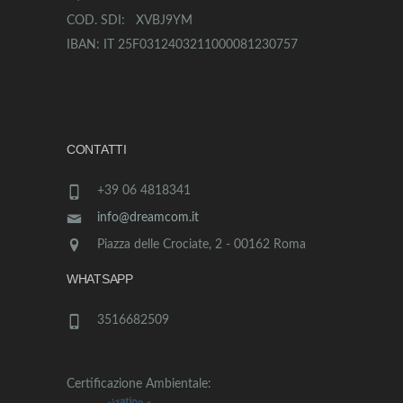
COD. SDI: XVBJ9YM
IBAN: IT 25F0312403211000081230757
CONTATTI
+39 06 4818341
info@dreamcom.it
Piazza delle Crociate, 2 - 00162 Roma
WHATSAPP
3516682509
Certificazione Ambientale: