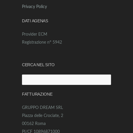
Privacy Policy
DATI AGENAS
Provider ECM
Registrazione n° 5942
CERCA NEL SITO
Ricerca
per:
FATTURAZIONE
GRUPPO DREAM SRL
Piazza delle Crociate, 2
00162 Roma
PI/CF 10896871000