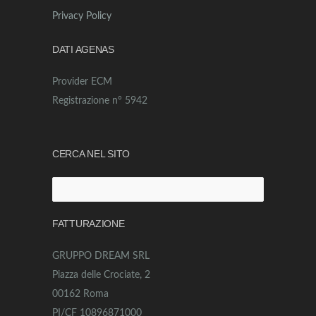
Privacy Policy
DATI AGENAS
Provider ECM
Registrazione n° 5942
CERCA NEL SITO
Ricerca
per:
FATTURAZIONE
GRUPPO DREAM SRL
Piazza delle Crociate, 2
00162 Roma
PI/CF 10896871000