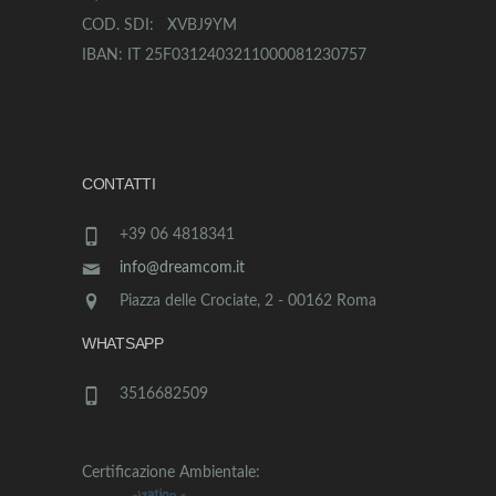
COD. SDI: XVBJ9YM
IBAN: IT 25F0312403211000081230757
CONTATTI
+39 06 4818341
info@dreamcom.it
Piazza delle Crociate, 2 - 00162 Roma
WHATSAPP
3516682509
Certificazione Ambientale: