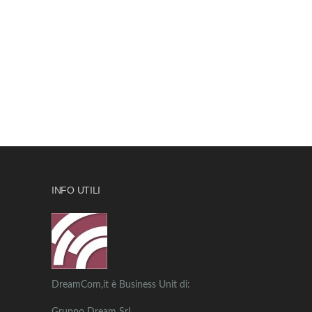
INFO UTILI
DreamCom,it è Business Unit di: