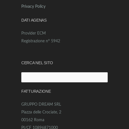
Privacy Policy
DATI AGENAS
Provider ECM
Registrazione n° 5942
CERCA NEL SITO
Ricerca
per:
FATTURAZIONE
GRUPPO DREAM SRL
Piazza delle Crociate, 2
00162 Roma
PI/CF 10896871000