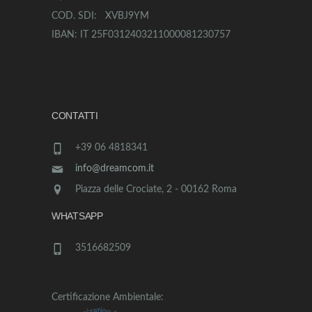
COD. SDI: XVBJ9YM
IBAN: IT 25F0312403211000081230757
CONTATTI
+39 06 4818341
info@dreamcom.it
Piazza delle Crociate, 2 - 00162 Roma
WHATSAPP
3516682509
Certificazione Ambientale: