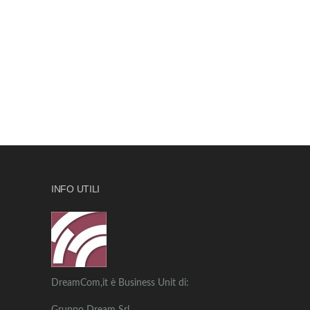
INFO UTILI
DreamCom,it è Business Unit di: