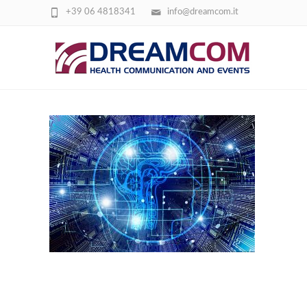
+39 06 4818341
info@dreamcom.it
ARTIFICIAL-INTELLIGENCE-3382507_192