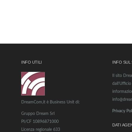
INFO UTILI
INFO SUL
Il sito Dre
dall’Uffici
informazio
info@drea
DreamCom,it è Business Unit di:
Privacy Pol
Gruppo Dream Srl
PI/CF 10896871000
DATI AGE
Licenza regionale 633