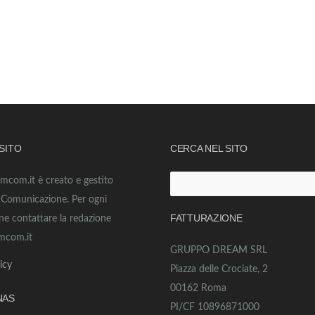
 SITO
CERCA NEL SITO
amcom.it è creato e gestito
Ricerca
o Comunicazione. Per ogni
per:
FATTURAZIONE
ne contattare la redazione
mcom.it
GRUPPO DREAM SRL
icy
Piazza delle Crociate, 2
00162 Roma
NAS
PI/CF 10896871000