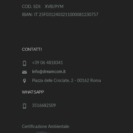
COD. SDI: XVBJ9YM
IBAN: IT 25F0312403211000081230757
CONTATTI
+39 06 4818341
info@dreamcom.it
Piazza delle Crociate, 2 - 00162 Roma
WHATSAPP
3516682509
Certificazione Ambientale: