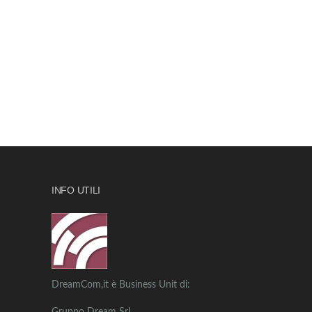
INFO UTILI
DreamCom,it è Business Unit di: