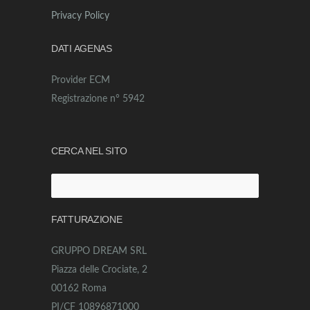
Privacy Policy
DATI AGENAS
Provider ECM
Registrazione n° 5942
CERCA NEL SITO
Ricerca
per:
FATTURAZIONE
GRUPPO DREAM SRL
Piazza delle Crociate, 2
00162 Roma
PI/CF 10896871000