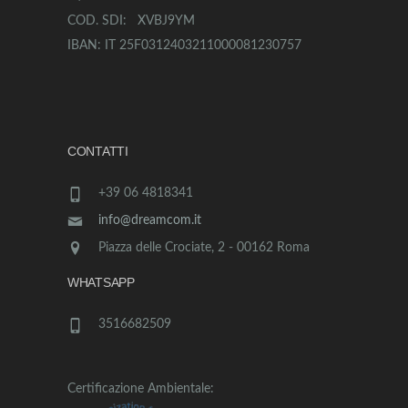
COD. SDI: XVBJ9YM
IBAN: IT 25F0312403211000081230757
CONTATTI
+39 06 4818341
info@dreamcom.it
Piazza delle Crociate, 2 - 00162 Roma
WHATSAPP
3516682509
Certificazione Ambientale: