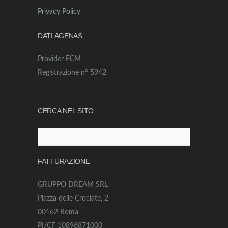
Privacy Policy
DATI AGENAS
Provider ECM
Registrazione n° 5942
CERCA NEL SITO
Ricerca
per:
FATTURAZIONE
GRUPPO DREAM SRL
Piazza delle Crociate, 2
00162 Roma
PI/CF 10896871000