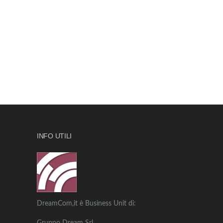
INFO UTILI
DreamCom,it è Business Unit di: