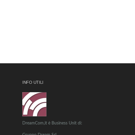
INFO UTILI
DreamCom,it è Business Unit di: