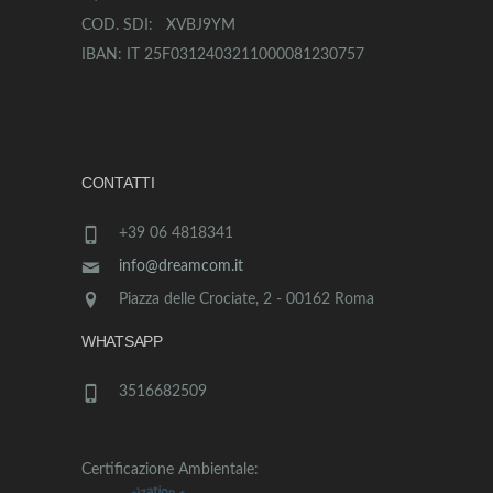
COD. SDI: XVBJ9YM
IBAN: IT 25F0312403211000081230757
CONTATTI
+39 06 4818341
info@dreamcom.it
Piazza delle Crociate, 2 - 00162 Roma
WHATSAPP
3516682509
Certificazione Ambientale: