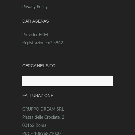
Privacy Policy
DATI AGENAS
Provider ECM
Registrazione n° 5942
CERCA NEL SITO
Ricerca
per:
FATTURAZIONE
GRUPPO DREAM SRL
Piazza delle Crociate, 2
00162 Roma
PI/CF 10896871000