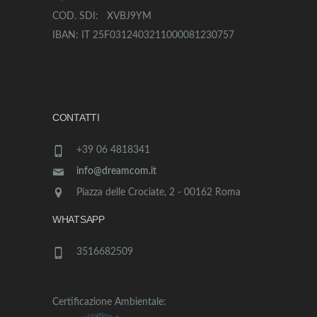
COD. SDI: XVBJ9YM
IBAN: IT 25F0312403211000081230757
CONTATTI
+39 06 4818341
info@dreamcom.it
Piazza delle Crociate, 2 - 00162 Roma
WHATSAPP
3516682509
Certificazione Ambientale: