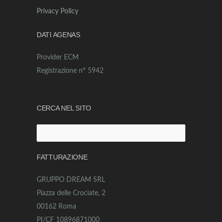
Privacy Policy
DATI AGENAS
Provider ECM
Registrazione n° 5942
CERCA NEL SITO
Ricerca
per:
FATTURAZIONE
GRUPPO DREAM SRL
Piazza delle Crociate, 2
00162 Roma
PI/CF 10896871000