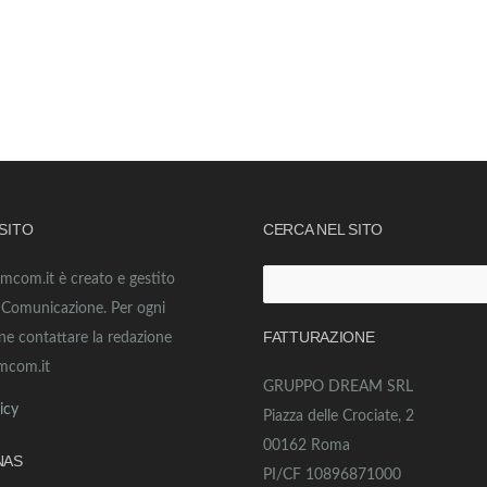
 SITO
CERCA NEL SITO
amcom.it è creato e gestito
Ricerca
o Comunicazione. Per ogni
per:
FATTURAZIONE
ne contattare la redazione
mcom.it
GRUPPO DREAM SRL
icy
Piazza delle Crociate, 2
00162 Roma
NAS
PI/CF 10896871000