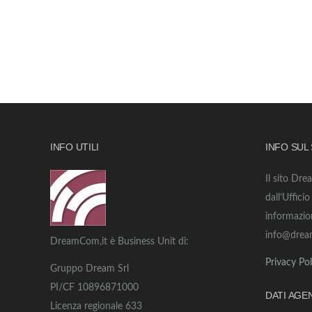
INFO UTILI
INFO SUL
Il sito Dre
dall’Uffici
informazio
info@drea
DreamCom,it è Business Unit di:
Privacy Pol
Gruppo Dream Srl
PI/CF 10896871000
DATI AGE
Licenza regionale 633