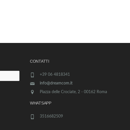
CONTATTI
+39 06 4818341
info@dreamcom.it
Piazza delle Crociate, 2 - 00162 Roma
WHATSAPP
3516682509